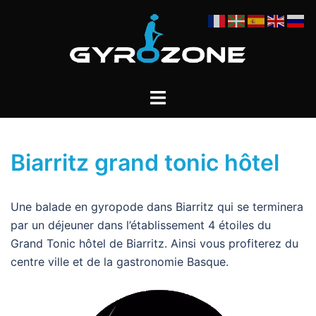
Aller
au
contenu
Ouvrir/fermer
le
menu
Biarritz grand tonic hôtel
Une balade en gyropode dans Biarritz qui se terminera
par un déjeuner dans l’établissement 4 étoiles du
Grand Tonic hôtel de Biarritz. Ainsi vous profiterez du
centre ville et de la gastronomie Basque.