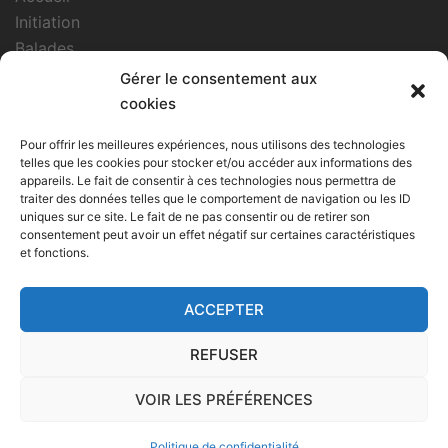
Initiation
Balades
Restauration
Gérer le consentement aux
Événements
cookies
Street Marketing
Pour offrir les meilleures expériences, nous utilisons des technologies
Partenaires
telles que les cookies pour stocker et/ou accéder aux informations des
Contact
appareils. Le fait de consentir à ces technologies nous permettra de
traiter des données telles que le comportement de navigation ou les ID
Sécurité
uniques sur ce site. Le fait de ne pas consentir ou de retirer son
consentement peut avoir un effet négatif sur certaines caractéristiques
et fonctions.
AGENDA DES DISPONIBILITÉS
Chargement en cours...
ACCEPTER
REFUSER
VOIR LES PRÉFÉRENCES
© 2026 Gyrozone. Proudly powered by
GBB_GYROZONE
Politique de confidentialité