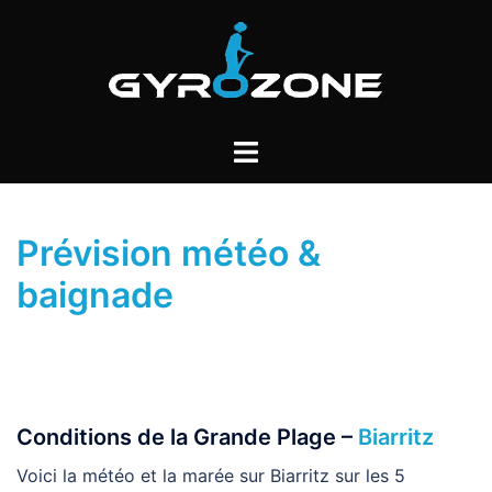
Aller
au
contenu
Ouvrir/fermer
le
menu
Prévision météo &
baignade
Conditions de la Grande Plage –
Biarritz
Voici la météo et la marée sur Biarritz sur les 5